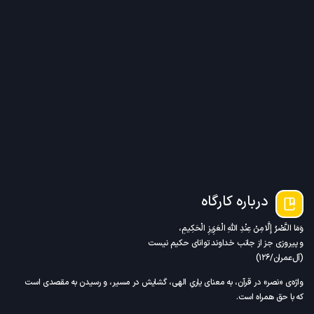
ه کارگاه
نْدِ اللَّهِ الْعَزِيزِ الْحَكِيمِ،
انب خداوند تواناى حكيم نيست
قرآن، به معنای یاریِ الهی، گشایش در مسیر، و رسیدن به مقصدی است
ست.