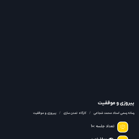
فقیت
محمد شجاعی
کارگاه
تمدن سازی
پیروزی و موفقیت
د جلسه :10