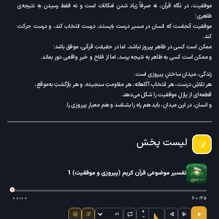
قرآن، نه صرفاً زیاد شدنِ امکانات است و نه فقط رسیدن به نتیجه‌ی
ه انسان در مسیر درست بایستد، درست انتخاب کند، و درست حرکت
اهر پیروز نباشد، اما در حقیقتِ قرآنی، موفق باشد؛
 ظاهر به نتیجه برسد، اما از فلاح و خیرِ واقعی دور بماند.
تنِ پیروزی است.
 انتخابِ آگاهانه، هر مقاومتِ سنجیده، و هر بازگشتِ به‌موقع،
موفقیت را شکل می‌دهد.
دان، باید هم راه را بشناسد و هم معیارِ پیروزی را.
د که پیروزی، تنها با قدرتِ ظاهری به دست نمی‌آید؛
ت و توکل، از ستون‌های اصلیِ موفقیت‌اند.
ت پخش
ا را در جانِ خود بنا کند، در بحران‌ها نمی‌شکند و در گشایش‌ها مغرور
ن کریم با محوریت پیروزی و موفقیت، یعنی یافتنِ قوانینِ الهیِ
 موضوعی قرآن کریم (پیروزی و موفقیت) 1
 چه چیزی انسان را به فتح می‌رساند، چه چیزی او را از شکست نجات
۰۰:۰۰
 نگاه قرآن، به پیروزی‌ای رسید که هم در دنیا معنا دارد و هم در آخرت.
+
−