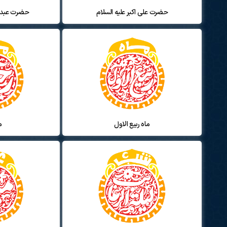
حضرت علی اکبر علیه السلام
حضرت عبدال
ماه ربیع الاول
م