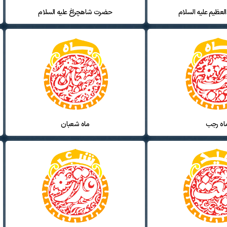
عظیم علیه السلام
حضرت شاهچراغ علیه السلام
اه رجب
ماه شعبان