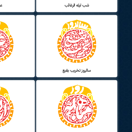
شب لیله الرغائب
عی
سالروز تخریب بقیع
ر