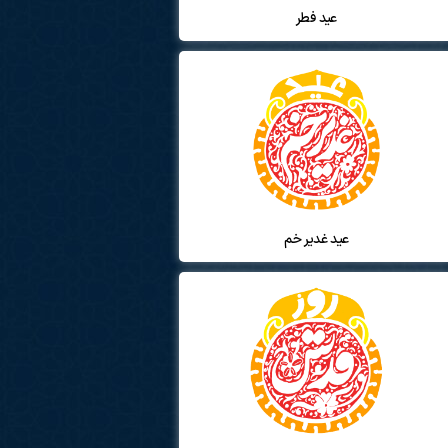
عید فطر
عید غدیر خم