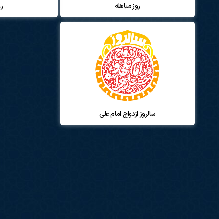
روز مباهله
رو
سالروز ازدواج امام علی