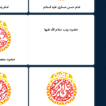
امام حسن عسکری علیه السلام
امام زم
حضرت زینب سلام الله علیها
حضرت معصومه