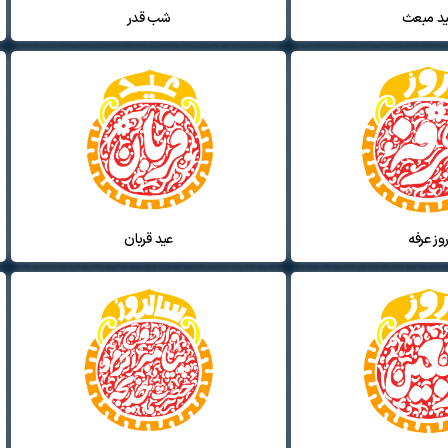
د مبعث
شب قدر
وز عرفه
عید قربان