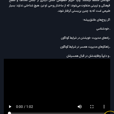
خودشان مسلط نیستند؛ وارد حریم خصوصی انسان دیگری از جنس مخالف و سطح
فرهنگی و تربیتی متفاوت می‌شوند؛ که از ساختار روحی او نیز، هیچ شناختی ندارند؛ بسیار
طبیعی است که به چنین بن‌بستی گرفتار شوند.
اگر زوج‌های عاشق‌پیشه؛
ـ خودشناسی
ـ راه‌های مدیریت خویشتن در شرایط گوناگون
ـ راهکارهای مدیریت همسر در شرایط گوناگون
ـ و دایرۀ وظایف‌شان در قبال همسرشان
را بیاموزند؛ اولاً که انتخاب درستی خواهند داشت، و ازدواج‌شان، از انتخاب اشتباه مصون
می‌ماند.
ثانیاً، بعد از ازدواج با مقوله‌هایی از جنس دلزدگی، عدم تفاهم، خیانت، طلاق عاطفی و …
روبرو نخواهند شد.
مجموعۀ «مهارت‌های زندگی۱»؛ به‌طور کلی و مختصر به شرح این موارد می‌پردازد.
اما شرح کارگاهی و تفصیلیِ تمام این موارد، در مجموعۀ «مهارت‌های زندگی۲»، آموزش داده
شده، که به حمد الهی، تاکنون از بسیاری مشکلات و شکست‌های خانوادگی ممانعت نموده
است.