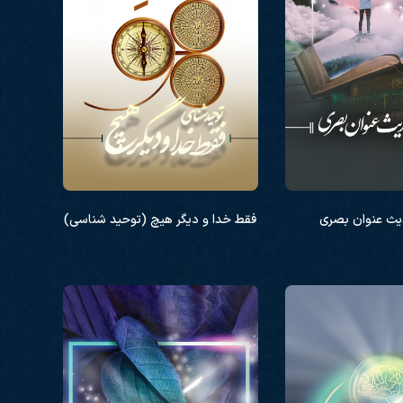
ث عنوان بصری
فقط خدا و دیگر هیچ (توحید شناسی)