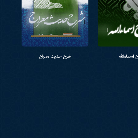
 اسماءالله
شرح حدیث معراج