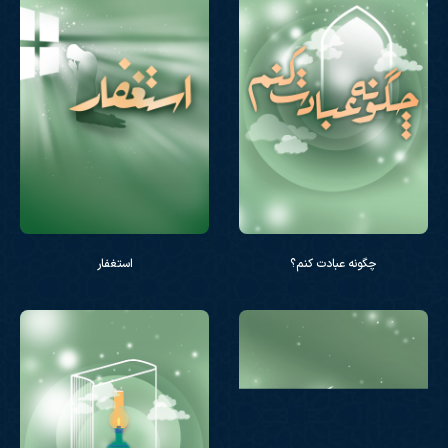
چگونه عبادت کنم؟
استغفار