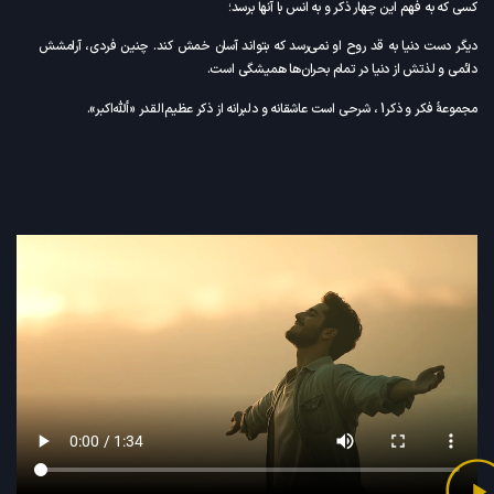
کسی که به فهم این چهار ذکر و به انس با آنها برسد؛
دیگر دست دنیا به قد روح او نمی‌رسد که بتواند آسان خمش کند. چنین فردی، آرامشش
دائمی و لذتش از دنیا در تمام بحران‌ها همیشگی است.
مجموعۀ فکر و ذکر1 ، شرحی است عاشقانه و دلبرانه از ذکر عظیم‌القدر «ألله‌اکبر».