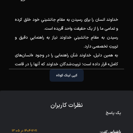
خداوند انسان را برای رسیدن به مقامِ جانشینیِ خود خلق کرده
و تمامی ما را از یک حقیقت واحد آفریده است.
رسیدن به مقامِ جانشینیِ خداوند نیاز به راهنماییِ دقیق و
تربیتِ تخصصی دارد.
به همین دلیل، خداوند شأن راهنمایی را در وجود «انسان‌های
کامل» قرار داده است؛ تربیت‌شدگان خداوند که آنها را در قامت
پیامبران و امامانِ معصوم می‌شناسیم.
کپی لینک کوتاه
برگزیدگان خداوند، علاوه بر این که راهنمای ما هستند، از نظر
خلقت و برای رسیدنِ ما به مقام خلیفه‌اللهی، با ما رابطه‌ای
وجودی دارند.
نظرات کاربران
در کارگاهِ «پیوند با امام زمان علیه‌السلام» با رابطه‌ای که بین ما و
یک پاسخ
امام وجود دارد آشنا می‌شویم، تا درک چگونگی رسیدن به مقام
ایشان.
1404-12-21 در 13:05
گفت:
ناشناس