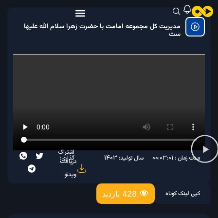
مدیریت کل مجموعه امامت با حضرت زهرا سلام الله علیها
ست
اشتراک
مدت زمان : 00:03:01
سال تولید: 1403
گذاری:
دریافت
ویدئو
428 بازدید
کپی لینک کوتاه