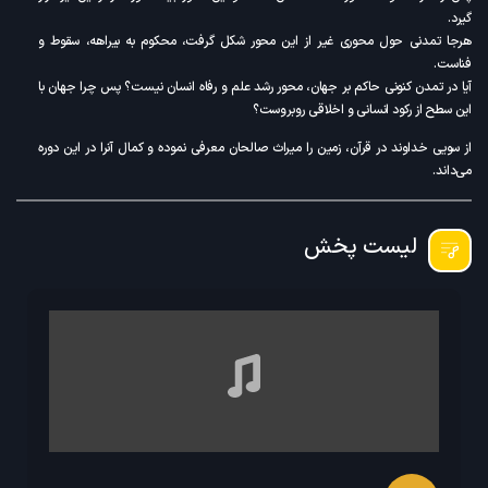
گیرد.
هرجا تمدنی حول محوری غیر از این محور شکل گرفت، محکوم به بیراهه، سقوط و
فناست.
آیا در تمدن کنونی حاکم بر جهان، محور رشد علم و رفاه انسان نیست؟ پس چرا جهان با
این سطح از رکود انسانی و اخلاقی روبروست؟
از سویی خداوند در قرآن، زمین را میراث صالحان معرفی نموده و کمال آنرا در این دوره
می‌داند.
محور تمدن حاکم در حکومت صالحان، به کمال رسانیدنِ انسان است. کدام انسان؟
منظور قرآن از انسان، روحی جاودانه و بالقوه از تمام کمالات خداوند است که قادر است در
رحم دنیا به فعلیت رسیده و صاحب تمام کمالات خداوند باشد.
لیست پخش
قرآن انسان کامل و به بلوغ رسیده را خلیفه‌الله معرفی نموده و او را جانشین خویش در
زمین معرفی می‌کند.
از نظر قرآن، صالحان کسانی هستند، که انسان را با روح جاودانه و بی‌نهایت او نگریسته و
تمام علوم و تکنولوژی و سبک زندگی او را بر اساس رشد و تکامل این انسان جاودانه تعریف
می‌کنند نه صرفاً بشری با کمالات گیاهی و حیوانی.
بنابر این توضیحات، اولین نیاز در تشکیل یک تمدن الهی، نگرشی جامع به انسان از دیدگاه
خالق او می‌باشد. انسان‌شناسی پایه تمام علوم در تمدن جدید بوده و خواهد بود، و تمان
علوم بر اساس رابطۀ آنها با انسان تعریف خواهند شد.