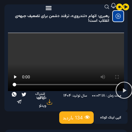
رهبری: اتهام «تندروی»، ترفند دشمن برای تضعیف جبهه‌ی
انقلاب است!
اشتراک
مدت زمان : 00:03:18
سال تولید: 1404
گذاری:
دریافت
ویدئو
134 بازدید
کپی لینک کوتاه