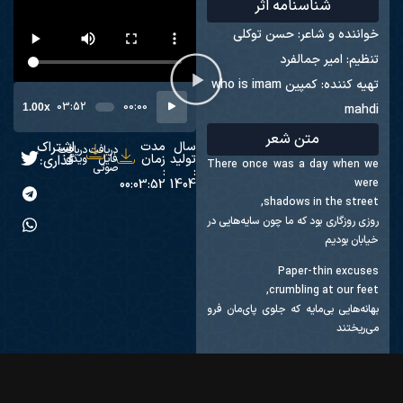
شناسنامه اثر
خواننده و شاعر: حسن توکلی
تنظیم: امیر جمالفرد
تهیه کننده: کمپین who is imam
پخش‌کننده
03:52
00:00
mahdi
1.00x
صوت
متن شعر
سال
مدت
اشتراک
دریافت
دریافت
تولید
زمان
فایل
ویدئو
گذاری:
There once was a day when we
صوتی
:
:
were
00:03:52
1404
shadows in the street,
روزی روزگاری بود که ما چون سایه‌هایی در
خیابان بودیم
Paper-thin excuses
crumbling at our feet,
بهانه‌هایی بی‌مایه که جلوی پای‌مان فرو
می‌ریختند
Screens glowed brightly,
selling fear and doubt,
صفحه‌های نمایش روشن می‌درخشیدند