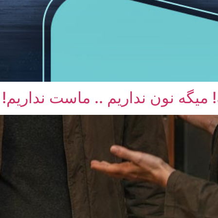
میگه نون نداریم .. ماست نداریم!