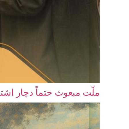
ملّت مبعوث حتماً دچار اشتب