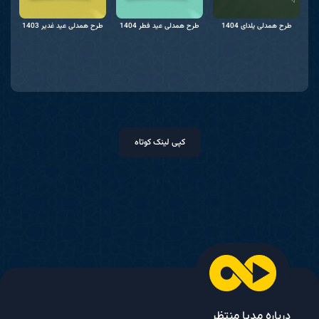
 و
طرح همدلی یلدای 1404
طرح همدلی عید فطر 1404
طرح همدلی عید غدیر 1403
کپی لینک کوتاه
درباره مدیا منتظر