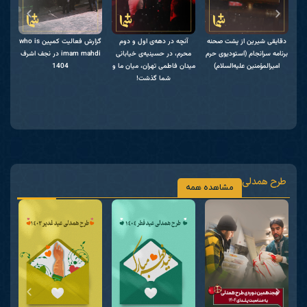
who
دقایقی شیرین از پشت صحنه
آنچه در دهه‌ی اول و دوم
گزارش فعالیت کمپین who is
عین
برنامه سرانجام (استودیوی حرم
محرم، در حسینیه‌ی خیابانی
imam mahdi در نجف اشرف
امیرالمؤمنین علیه‌السلام)
میدان فاطمی تهران، میان ما و
1404
اشرف
شما گذشت!
طرح همدلی
مشاهده همه