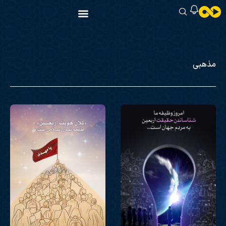
مذهبی