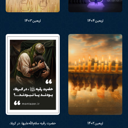
اربعین1404
اربعین1403
اربعین1402
حضرت رقیه سلام‌الله‌علیها، در کربلا،