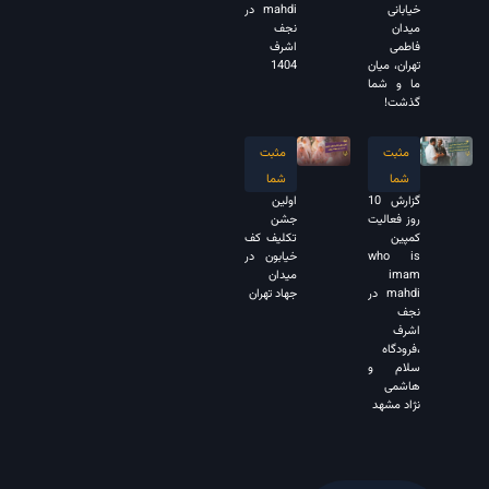
خیابانی
mahdi در
میدان
نجف
فاطمی
اشرف
تهران، میان
1404
ما و شما
گذشت!
مثبت
مثبت
شما
شما
گزارش 10
اولین
روز فعالیت
جشن
کمپین
تکلیف کف
who is
خیابون در
imam
میدان
mahdi در
جهاد تهران
نجف
اشرف
،فرودگاه
سلام و
هاشمی
نژاد مشهد