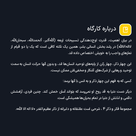
درباره کارگاه
در بیان اهمیت، قدرت اوج‌دهندگی تسبیحات اربعه (ألله‌أکبر، ألحمدالله، سبحان‌الله،
لااله‌الاالله) در رشد بخش انسانی بشر، همین یک نکته کافی‌ است که یک یا دو قیام از
نمازهای واجب را به خویش اختصاص داده اند.
این چهار ذکر، چهار رکن از پایه‌های توحید انسان‌ها اند، و بدون آنها حرکت انسان به سمت
توحید و رهایی از شرک‌های آشکار و مخفی‌اش ممکن نیست.
کسی که به فهم این چهار ذکر و به انس با آنها برسد؛
دیگر دست دنیا به قد روح او نمی‌رسد که بتواند آسان خمش کند. چنین فردی، آرامشش
دائمی و لذتش از دنیا در تمام بحران‌ها همیشگی است.
مجموعۀ فکر و ذکر 4 ، شرحی است عاشقانه و دلبرانه از ذکر عظیم‌القدر «لا اله الا الله».