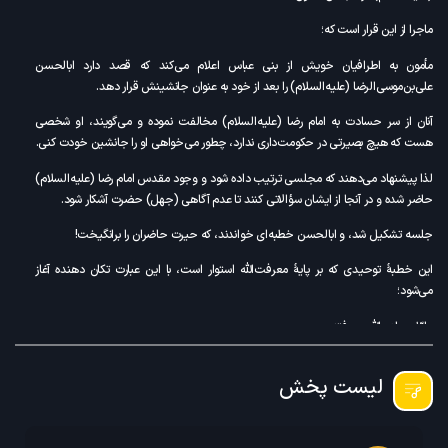
ماجرا از این قرار است که؛
مأمون به اطرافیان خویش از بنی عباس اعلام می‌کند که قصد دارد ابالحسن
علی‌بن‌موسی‌الرضا (علیه‌السلام) را بعد از خود به عنوان جانشینش قرار دهد.
آنان از سر حسادت به امام رضا (علیه‌السلام) مخالفت نموده و می‌گویند، او شخصی
هست که هیچ بصیرتی در حکومت‌داری ندارد، چطور می‌خواهی او را جانشین خودت کنی.
لذا پیشنهاد می‌دهند که مجلسی ترتیب داده شود و وجود مقدس امام رضا (علیه‌السلام)
حاضر شده و در آنجا از ایشان سؤالاتی کنند تا عدم آگاهی (جهل) حضرت آشکار شود.
جلسه تشکیل شد، و ابالحسن خطبه‌ای خواندند، که حیرت حاضران را برانگیخت!
این خطبۀ توحیدی که بر پایۀ معرفت‌الله استوار است، با این عبارت تکان دهنده آغاز
می‌شود؛
«اوّل عباده الله معرفته.»
این جمله، خمیرمایۀ زیست انسانی است و کسی که به معرفت الله دست نیابد، اساساً از
لیست پخش
ادراک حیات انسانی، عاجز است.
یادمان باشد؛