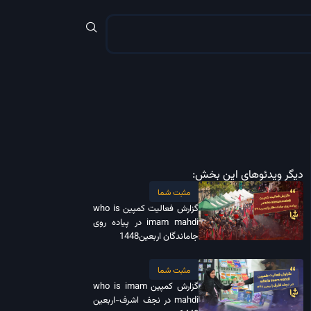
دیگر ویدئوهای این بخش:
مثبت شما
گزارش فعالیت کمپین who is
imam mahdi در پیاده روی
جاماندگان اربعین1448
مثبت شما
گزارش کمپین who is imam
mahdi در نجف اشرف-اربعین