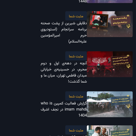
1448
مثبت شما
دقایقی شیرین از پشت صحنه
برنامه سرانجام (استودیوی
حرم امیرالمؤمنین
علیه‌السلام)
مثبت شما
آنچه در دهه‌ی اول و دوم
محرم، در حسینیه‌ی خیابانی
میدان فاطمی تهران، میان ما و
شما گذشت!
مثبت شما
گزارش فعالیت کمپین who is
imam mahdi در نجف اشرف
1404
مثبت شما