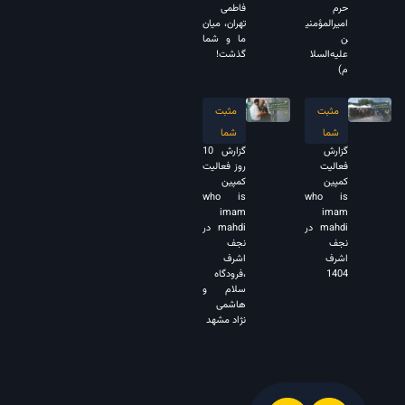
حرم
فاطمی
امیرالمؤمنی
تهران، میان
ن
ما و شما
علیه‌السلا
گذشت!
م)
مثبت
مثبت
شما
شما
گزارش
گزارش 10
فعالیت
روز فعالیت
کمپین
کمپین
who is
who is
imam
imam
mahdi در
mahdi در
نجف
نجف
اشرف
اشرف
1404
،فرودگاه
سلام و
هاشمی
نژاد مشهد