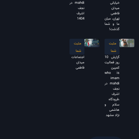
خیابانی
mahdi در
میدان
نجف
فاطمی
اشرف
تهران، میان
1404
ما و شما
گذشت!
مثبت
مثبت
شما
شما
گزارش 10
اجتماعات
روز فعالیت
میدان
کمپین
فاطمی
who is
imam
mahdi در
نجف
اشرف
،فرودگاه
سلام و
هاشمی
نژاد مشهد