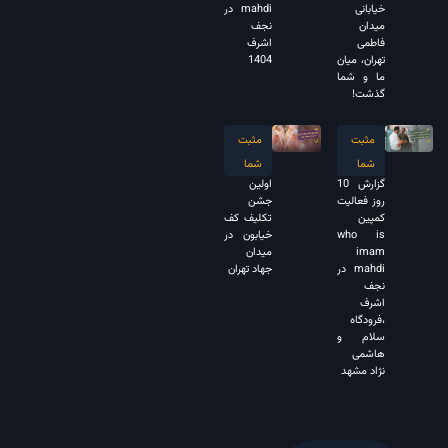
خیابانی
mahdi در
میدان
نجف
فاطمی
اشرف
تهران، میان
1404
ما و شما
گذشت!
مثبت
مثبت
شما
شما
گزارش 10
اولین
روز فعالیت
جشن
کمپین
تکلیف کف
who is
خیابون در
imam
میدان
mahdi در
جهاد تهران
نجف
اشرف
،فرودگاه
سلام و
هاشمی
نژاد مشهد