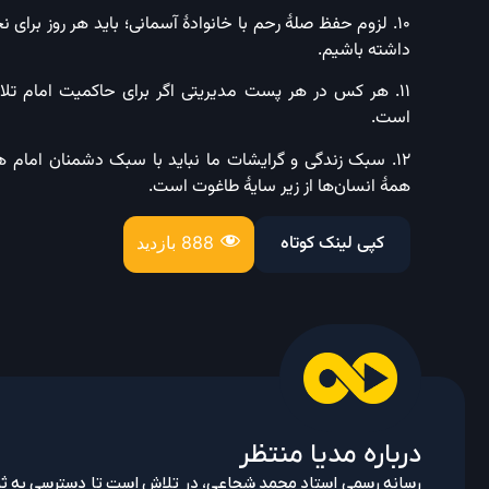
۱۰. لزوم حفظ صلهٔ رحم با خانوادهٔ آسمانی؛ باید هر روز برای
داشته باشیم.
۱۱. هر کس در هر پست مدیریتی اگر برای حاکمیت امام تل
است.
۱۲. سبک زندگی و گرایشات ما نباید با سبک دشمنان امام
همهٔ انسان‌ها از زیر سایهٔ طاغوت است.
کپی لینک کوتاه
888 بازدید
درباره مدیا منتظر
رسانه رسمی استاد محمد شجاعی، در تلاش است تا دسترسی به ثمره