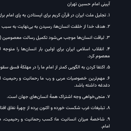
آیینی امام حسین تهران
۱. تجلیل ملت ایران در قرآن کریم برای ایستادن به پای امام برای اولین بار در تاریخ بشر.
۲. هدف خدا از خلقت انسان‌ها: رسیدن به بی‌نهایت به سبب داشتن روح بینهایت‌طلب.
۳. لیاقت انسان‌ها موجب می‌شود تکمیل رسالت معصومین (علیهم‌السلام) و بی‌نهایت شدن.
۴. انقلاب اسلامی ایران برای اولین بار انسان‌ها را متو
معصوم کرد.
۵. اکتفا کردن به الگویی کمتر از امام ما را در مهلکهٔ فسق سقوط می‌دهد.
دغدغه داشته باشد.
۷. منجی‌خواهی وجه اشتراک همهٔ انسان‌های جهان است.
۸. تبلیغات غرب شکست خورده و اکنون پرده از چهرهٔ نفاق افتاده و رسوا شده است.
۹. شاخصهٔ میزان انسانیت ما؛ کسب رحمانیت و رحیمیت، دغ
امام.