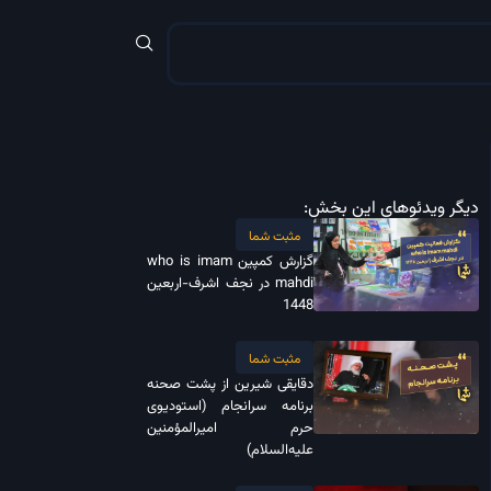
دیگر ویدئوهای این بخش:
مثبت شما
گزارش کمپین who is imam
mahdi در نجف اشرف-اربعین
1448
مثبت شما
دقایقی شیرین از پشت صحنه
برنامه سرانجام (استودیوی
حرم امیرالمؤمنین
علیه‌السلام)