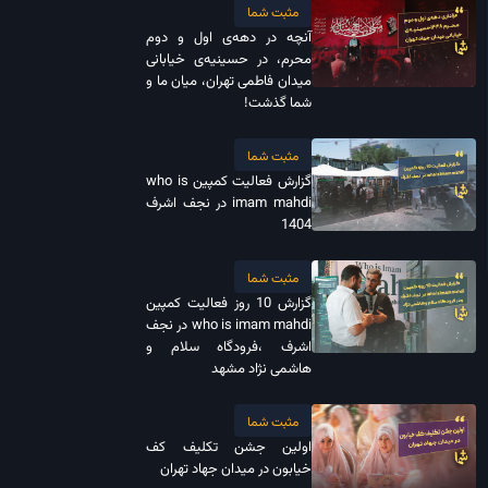
مثبت شما
آنچه در دهه‌ی اول و دوم
محرم، در حسینیه‌ی خیابانی
میدان فاطمی تهران، میان ما و
شما گذشت!
مثبت شما
گزارش فعالیت کمپین who is
imam mahdi در نجف اشرف
1404
مثبت شما
گزارش 10 روز فعالیت کمپین
who is imam mahdi در نجف
اشرف ،فرودگاه سلام و
هاشمی نژاد مشهد
مثبت شما
اولین جشن تکلیف کف
خیابون در میدان جهاد تهران