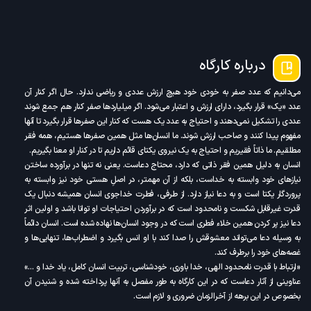
درباره کارگاه
می‌دانیم که عدد صفر به خودی خود هیچ ارزش عددی و ریاضی ندارد. حال اگر کنار آن
عدد «یک» قرار بگیرد، دارای ارزش و اعتبار می‌شود. اگر میلیاردها صفر کنار هم جمع شوند
عددی را تشکیل نمی‌دهند و احتیاج به عدد یک هست که کنار این صفرها قرار بگیرد تا آنها
مفهوم پیدا ‌کنند و صاحب ارزش شوند. ما انسان‌ها مثل همین صفرها هستیم، همه فقر
مطلقیم. ما ذاتاً فقیریم و احتیاج به یک نیروی یکتای قائم داریم تا در کنار او معنا بگیریم.
انسان به دلیل همین فقر ذاتی که دارد، محتاج دعاست. یعنی نه تنها در برآورده ساختن
نیازهای خود وابسته به خداست، بلکه از آن مهمتر، در اصلِ هستی خود نیز وابسته به
پروردگار یکتا است و به دعا نیاز دارد. از طرفی، فطرت خداجوی انسان همیشه دنبال یک
قدرت غیرقابل شکست و نامحدود است که در برآوردن احتیاجات او توانا باشد و اولین اثر
دعا نیز پر کردن همین خلاء فطری است که در وجود انسان‌ها نهاده شده است. انسان دائماً
به وسیله دعا می‌تواند معشوقش را صدا کند با او انس بگیرد و اضطراب‌ها، تنهایی‌ها و
غصه‌های خود را برطرف کند.
«ارتباط با قدرت نامحدود الهی، خدا باوری، خودشناسی، تربیت انسان کامل، یاد خدا و …»
عناوینی از آثار دعاست که در این کارگاه به طور مفصل به آنها پرداخته شده و شنیدن آن
بخصوص در این برهه از آخرالزمان ضروری و لازم است.